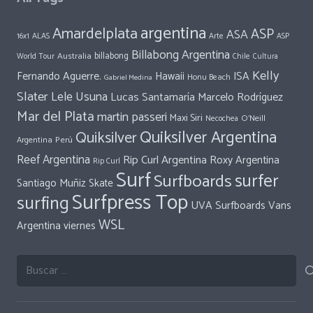
argentina
Amardelplata
ASP
ASA
ALAS
Arte
ASP
16x1
Billabong Argentina
Australia
billabong
World Tour
Chile
Cultura
Kelly
Fernando Aguerre.
Hawaii
ISA
Honu Beach
Gabriel Medina
Slater
Lele Usuna
Lucas Santamaría
Marcelo Rodríguez
Mar del Plata
martin passeri
Maxi Siri
O'Neill
Necochea
Quiksilver Argentina
Quiksilver
Perú
Argentina
Reef Argentina
Rip Curl Argentina
Roxy Argentina
Rip Curl
Surf
surfer
Surfboards
Santiago Muñiz
Skate
Surfpress Top
surfing
UVA Surfboards
Vans
WSL
Argentina
viernes
Buscar: