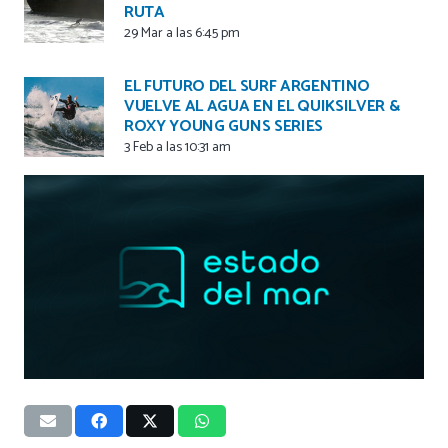
RUTA
29 Mar a las 6:45 pm
EL FUTURO DEL SURF ARGENTINO
VUELVE AL AGUA EN EL QUIKSILVER &
ROXY YOUNG GUNS SERIES
3 Feb a las 10:31 am