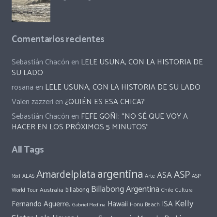
Comentarios recientes
Sebastián Chacón
en
LELE USUNA, CON LA HISTORIA DE
SU LADO
rosana
en
LELE USUNA, CON LA HISTORIA DE SU LADO
Valen zazzeri
en
¿QUIÉN ES ESA CHICA?
Sebastián Chacón
en
FEFE GOÑI: “NO SÉ QUE VOY A
HACER EN LOS PRÓXIMOS 5 MINUTOS”
All Tags
argentina
Amardelplata
ASP
ASA
ALAS
Arte
ASP
16x1
Billabong Argentina
Australia
billabong
World Tour
Chile
Cultura
Kelly
Fernando Aguerre.
Hawaii
ISA
Honu Beach
Gabriel Medina