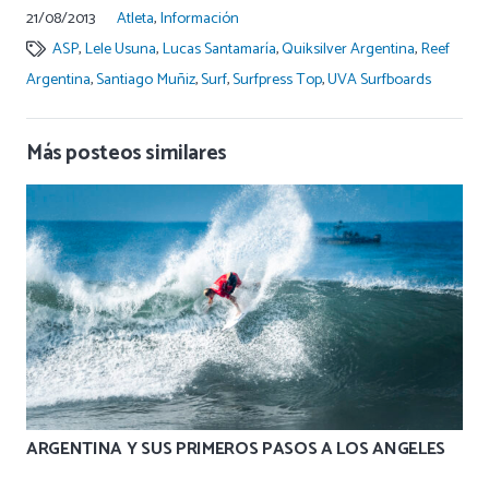
21/08/2013
Atleta
,
Información
ASP
,
Lele Usuna
,
Lucas Santamaría
,
Quiksilver Argentina
,
Reef
Argentina
,
Santiago Muñiz
,
Surf
,
Surfpress Top
,
UVA Surfboards
Más posteos similares
ARGENTINA Y SUS PRIMEROS PASOS A LOS ANGELES