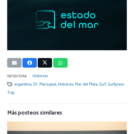
19/03/2014
Historias
argentina
,
Dr. Marsupial
,
Historias
,
Mar del Plata
,
Surf
,
Surfpress
Top
Más posteos similares