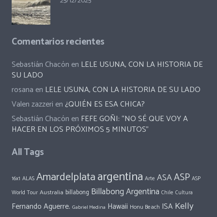
25/12/2025
Comentarios recientes
Sebastián Chacón
en
LELE USUNA, CON LA HISTORIA DE
SU LADO
rosana
en
LELE USUNA, CON LA HISTORIA DE SU LADO
Valen zazzeri
en
¿QUIÉN ES ESA CHICA?
Sebastián Chacón
en
FEFE GOÑI: “NO SÉ QUE VOY A
HACER EN LOS PRÓXIMOS 5 MINUTOS”
All Tags
argentina
Amardelplata
ASP
ASA
ALAS
Arte
ASP
16x1
Billabong Argentina
Australia
billabong
World Tour
Chile
Cultura
Kelly
Fernando Aguerre.
Hawaii
ISA
Honu Beach
Gabriel Medina