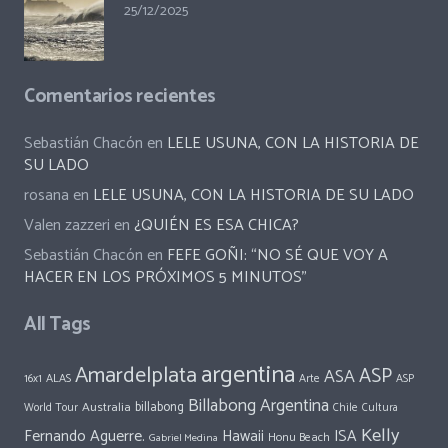
25/12/2025
Comentarios recientes
Sebastián Chacón
en
LELE USUNA, CON LA HISTORIA DE
SU LADO
rosana
en
LELE USUNA, CON LA HISTORIA DE SU LADO
Valen zazzeri
en
¿QUIÉN ES ESA CHICA?
Sebastián Chacón
en
FEFE GOÑI: “NO SÉ QUE VOY A
HACER EN LOS PRÓXIMOS 5 MINUTOS”
All Tags
argentina
Amardelplata
ASP
ASA
ALAS
Arte
ASP
16x1
Billabong Argentina
Australia
billabong
World Tour
Chile
Cultura
Kelly
Fernando Aguerre.
Hawaii
ISA
Honu Beach
Gabriel Medina