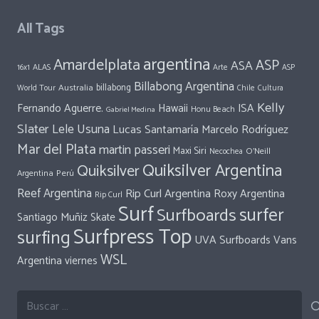
All Tags
argentina
Amardelplata
ASP
ASA
ALAS
Arte
ASP
16x1
Billabong Argentina
Australia
billabong
World Tour
Chile
Cultura
Kelly
Fernando Aguerre.
Hawaii
ISA
Honu Beach
Gabriel Medina
Slater
Lele Usuna
Lucas Santamaría
Marcelo Rodríguez
Mar del Plata
martin passeri
Maxi Siri
O'Neill
Necochea
Quiksilver Argentina
Quiksilver
Perú
Argentina
Reef Argentina
Rip Curl Argentina
Roxy Argentina
Rip Curl
Surf
surfer
Surfboards
Santiago Muñiz
Skate
Surfpress Top
surfing
UVA Surfboards
Vans
WSL
Argentina
viernes
Buscar: