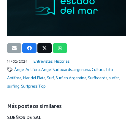
14/02/2024
Entrevistas
,
Historias
Ángel Antífora
,
Angel Surfboards
,
argentina
,
Cultura
,
Lito
Antífora
,
Mar del Plata
,
Surf
,
Surf en Argentina
,
Surfboards
,
surfer
,
surfing
,
Surfpress Top
Más posteos similares
UN MUNDO VARBARO