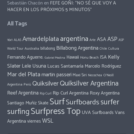
Sebastián Chacón
en
FEFE GOÑI: “NO SÉ QUE VOY A
HACER EN LOS PRÓXIMOS 5 MINUTOS”
All Tags
argentina
Amardelplata
ASP
ASA
ALAS
Arte
ASP
16x1
Billabong Argentina
Australia
billabong
World Tour
Chile
Cultura
Kelly
Fernando Aguerre.
Hawaii
ISA
Honu Beach
Gabriel Medina
Slater
Lele Usuna
Lucas Santamaría
Marcelo Rodríguez
Mar del Plata
martin passeri
Maxi Siri
O'Neill
Necochea
Quiksilver Argentina
Quiksilver
Perú
Argentina
Reef Argentina
Rip Curl Argentina
Roxy Argentina
Rip Curl
Surf
surfer
Surfboards
Santiago Muñiz
Skate
Surfpress Top
surfing
UVA Surfboards
Vans
WSL
Argentina
viernes