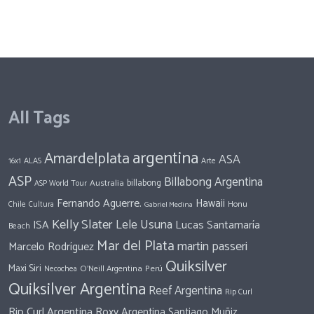
All Tags
argentina
Amardelplata
ASA
ALAS
Arte
16x1
ASP
Billabong Argentina
Australia
billabong
ASP World Tour
Fernando Aguerre.
Hawaii
Honu
Chile
Cultura
Gabriel Medina
Kelly Slater
Lele Usuna
Lucas Santamaría
ISA
Beach
Mar del Plata
martin passeri
Marcelo Rodríguez
Quiksilver
Maxi Siri
Perú
O'Neill Argentina
Necochea
Quiksilver Argentina
Reef Argentina
Rip Curl
Rip Curl Argentina
Roxy Argentina
Santiago Muñiz