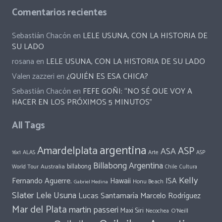
Comentarios recientes
Sebastián Chacón
en
LELE USUNA, CON LA HISTORIA DE
SU LADO
rosana
en
LELE USUNA, CON LA HISTORIA DE SU LADO
Valen zazzeri
en
¿QUIÉN ES ESA CHICA?
Sebastián Chacón
en
FEFE GOÑI: “NO SÉ QUE VOY A
HACER EN LOS PRÓXIMOS 5 MINUTOS”
All Tags
argentina
Amardelplata
ASP
ASA
ALAS
Arte
ASP
16x1
Billabong Argentina
Australia
billabong
World Tour
Chile
Cultura
Kelly
Fernando Aguerre.
Hawaii
ISA
Honu Beach
Gabriel Medina
Slater
Lele Usuna
Lucas Santamaría
Marcelo Rodríguez
Mar del Plata
martin passeri
Maxi Siri
O'Neill
Necochea